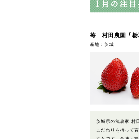
苺 村田農園「栃
産地：茨城
茨城県の篤農家 村
こだわりを持って
乙女です。食味・