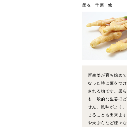
産地：千葉 他
新生姜が育ち始めて
なった時に葉をつ
される物です。柔
も一般的な生姜ほ
せん。風味がよく
じることも出来ま
や天ぷらなど様々