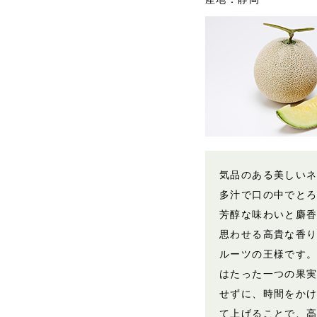
気品のある美しい
多汁で口の中でと
芳醇な味わいと麝香(
思わせる高貴な香
ルーツの王様です
はたった一つの果
せずに、時間をか
て上げることで、