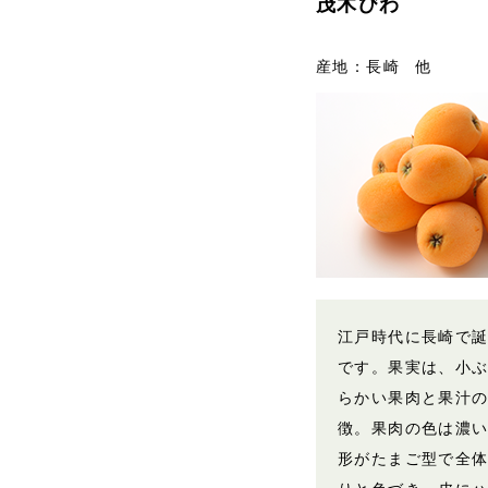
茂木びわ
産地：長崎 他
江戸時代に長崎で
です。果実は、小
らかい果肉と果汁
徴。果肉の色は濃
形がたまご型で全